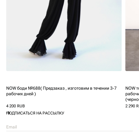
NOW боди №688( Предзаказ , изготовим в течении 3-7
NOW то
рабочих дней )
рабочи
(черно
4 200
RUB
2 290
R
ПОДПИСАТЬСЯ НА РАССЫЛКУ