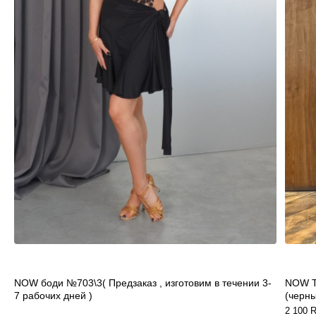
NOW боди №703\3( Предзаказ , изготовим в течении 3-
NOW Т
7 рабочих дней )
(черн
2 100